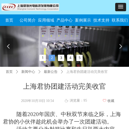
首页
公司简介
应用领域
产品中心
案例展示
技术支持
联系我们
넳
넲
1
2
3
4
5
首页
ꄲ
新闻中心
ꄲ
最新公告
ꄲ
上海君协团建活动完美收官
上海君协团建活动完美收官
浏览量：
95
2020年10月10日
10:54
ꄀ
收藏
ꄘ
随着
2020
年国庆、中秋双节来临之际，上海
君协的小伙伴趁此机会举办了一次团建活动。